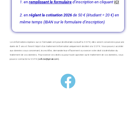
1. en
remplissant le formulaire
d’inscription en cliquant
ICI
2. en
réglant la cotisation 2026
de 50 € (étudiant = 20 €) en
même temps (IBAN sur le formulaire d’inscription)
Les informations reprises sur ce formulaire ont pour destinataire exclusif la SSFK; elles seront conservées pour une
durée de 5 ans et feront l’objet d’un traitement informatisé uniquement destiné à la SSFK. Vous pouvez accéder
aux données vous concernant, les rectifier, demander leur effacement ou exercer votre droit à la limitation du
traitement de vos données. Pour exercer ces droits ou pour toute question sur le traitement de vos données, vous
pouvez contacter la SSFK (
ssfk.be@gmail.com
).